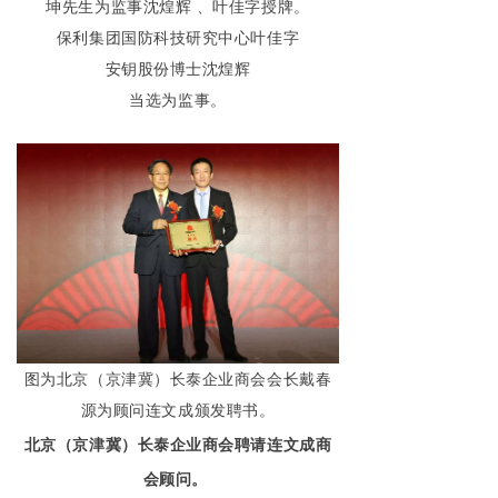
坤先生为监事沈煌辉 、叶佳字授牌。
保利集团国防科技研究中心叶佳字
安钥股份博士沈煌辉
当选为监事。
图为北京（京津冀）长泰企业商会会长戴春
源为顾问连文成颁发聘书。
北京（京津冀）长泰企业商会聘请连文成商
会顾问。